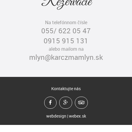
Rezervácie
Na telefónnom čísle
055/ 622 05 47
0915 915 131
alebo mailom na
mlyn@karczmamlyn.sk
Kontaktujte nás
webdesign | webex.sk