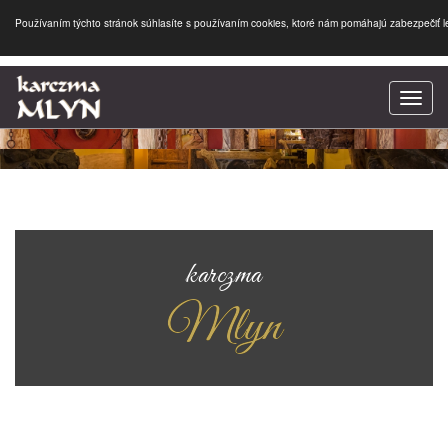
Používaním týchto stránok súhlasíte s používaním cookies, ktoré nám pomáhajú zabezpečiť le
SK
|
EN
Toggl
navig
karczma
karczma
Mlyn
Mlyn