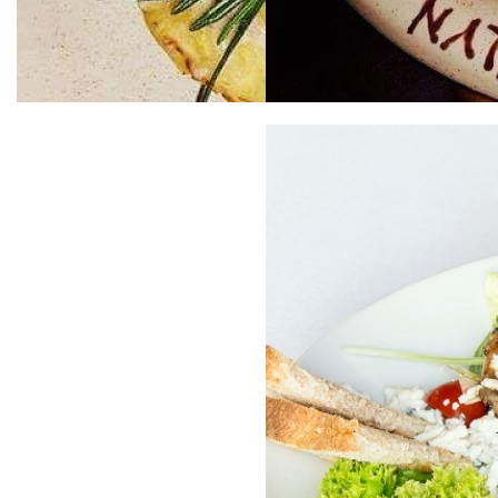
Bravčová panenka na slivkovej
Bananovo karamelový koláčik
omáčke