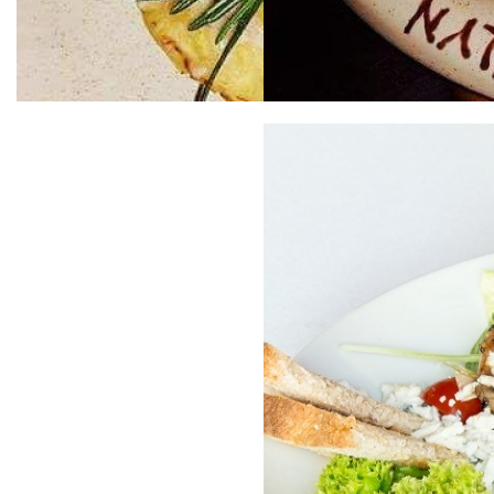
Bravčová panenka na slivkovej
Bananovo karamelový koláčik
omáčke