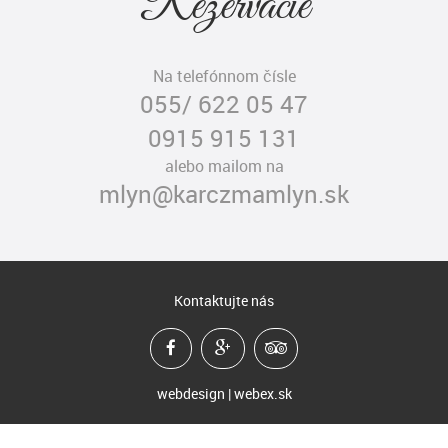
Rezervácie
Na telefónnom čísle
055/ 622 05 47
0915 915 131
alebo mailom na
mlyn@karczmamlyn.sk
Kontaktujte nás
webdesign | webex.sk