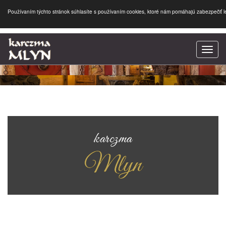
Používaním týchto stránok súhlasíte s používaním cookies, ktoré nám pomáhajú zabezpečiť le
SK
|
EN
Toggl
navig
karczma
karczma
Mlyn
Mlyn